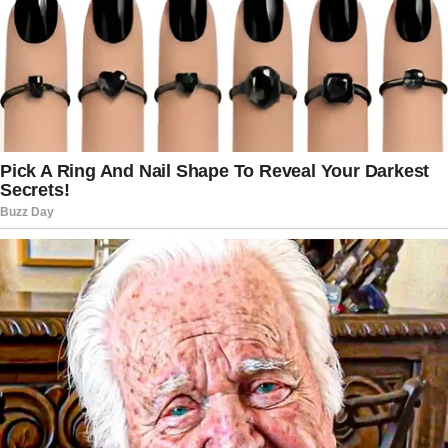
integra o grupo de herdeiros ligados ao controle
da companhia. Segundo dados divulgados pela
Forbes, cada um deles possui fortuna estimada
em cerca de R$ 1 bilhão. Somados, os
patrimônios familiares ultrapassam
aproximadamente R$ 8 bilhões. A trajetória
empresarial construída pela família ajudou a
transformar o Ceará em um dos principais polos
industriais do Nordeste, especialmente no ramo
alimentício, fortalecendo a economia regional ao
longo dos anos.
Após a confirmação da morte, empresários,
colaboradores e pessoas ligadas ao setor