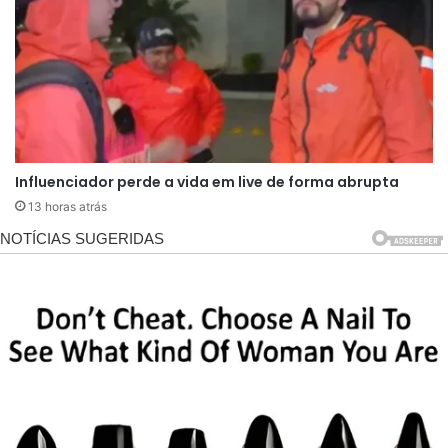
do Nordeste. A família Dias Branco aparece
frequentemente em rankings de grandes
fortunas brasileiras, incluindo listas divulgadas
pela revista Forbes. Atualmente, seis integrantes
da família figuram entre os bilionários cearenses.
Entre eles está Consuelo Dias Branco, viúva do
Influenciador perde a vida em live de forma abrupta
fundador Ivens Dias Branco, considerada a
13 horas atrás
mulher mais rica das regiões Norte e Nordeste
do Brasil, com patrimônio estimado em bilhões
de reais.
Além de Consuelo, os filhos da família também
aparecem entre os nomes mais ricos do Ceará.
Marcos Dias Branco, ao lado dos irmãos Cláudio,
Ivens Júnior, Maria das Graças e Maria Regina,