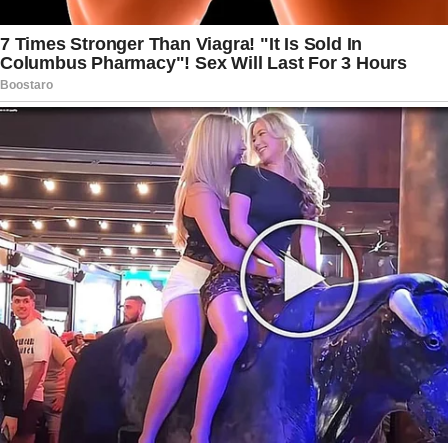
internações. Mesmo diante das dificuldades,
pessoas próximas afirmam que Felipe
demonstrou força durante todo o processo,
mantendo o desejo de se recuperar e voltar ao
convívio com a família.
A morte do policial gerou grande repercussão no
Rio de Janeiro e reacendeu discussões sobre a
segurança em operações aéreas em áreas
urbanas. Enquanto a investigação sobre o
ataque continua, colegas de corporação prestam
homenagens e lembram o legado deixado por
Felipe: o de um profissional que dedicou a
própria vida ao serviço público e à proteção da