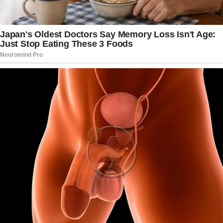
2025. Na ocasião, o helicóptero em que ele
participava de uma operação sobrevoava a
região de Bangu quando foi atingido por
disparos. Felipe sofreu um grave ferimento na
cabeça e precisou passar por várias cirurgias ao
longo dos meses. Após um longo período de
internação, chegou a apresentar melhora e
recebeu alta hospitalar em dezembro, sendo
transferido para um centro de reabilitação.
Bangu
Nos meses seguintes, entretanto, o quadro
voltou a se agravar. Familiares relataram que
complicações clínicas após um procedimento
craniano exigiram novos tratamentos e