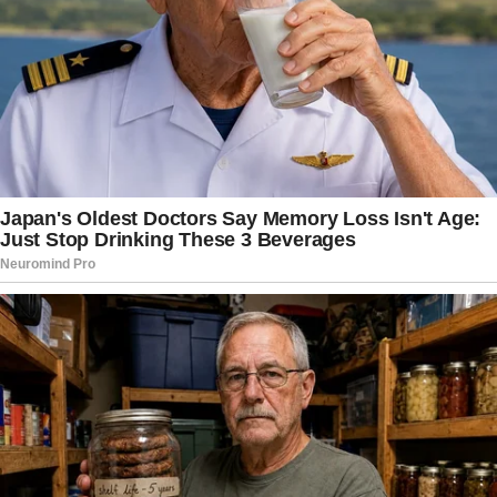
decisão relacionada ao ex-presidente. Desde que
passou a responder a investigações, Bolsonaro
se tornou um dos personagens mais
acompanhados do cenário político brasileiro.
Cada manifestação oficial, seja da defesa, da
Polícia Federal ou do Supremo, repercute
amplamente nas redes sociais e nos veículos de
comunicação, alimentando debates intensos
entre diferentes setores da sociedade.
Enquanto o Supremo avalia as informações
prestadas, a Polícia Federal mantém a posição de
que não há alternativas viáveis no curto prazo. O
desfecho dessa discussão deve esclarecer até