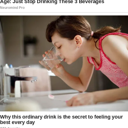
rodeios. Assumiu o papel do empresário “sem
filtro”, alguém que dizia o que pensava, mesmo
sabendo que isso renderia críticas. Saiu do
programa exatamente como entrou: comentado,
questionado e presente nas conversas.
Nos últimos anos, Maroni também flertou com a
política. Fez declarações provocativas, associou
datas e eventos a discursos ideológicos e
chegou a mencionar uma possível candidatura.
Mais do que convicção política, parecia haver ali
uma compreensão clara de que política gera
engajamento. Para ele, era mais um palco
disponível.