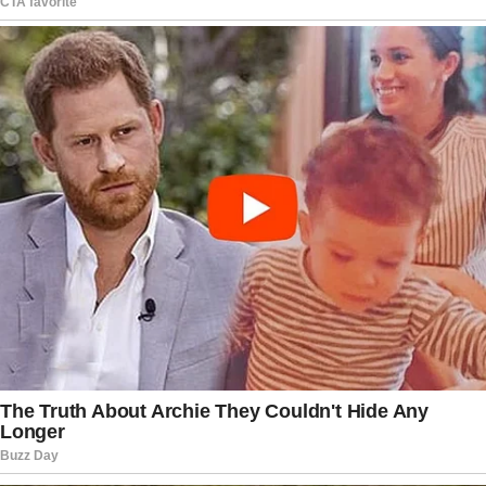
Com o avanço do Alzheimer, Oscar Maroni foi,
aos poucos, se afastando da cena que tanto
dominou. Os negócios passaram para os filhos, o
Bahamas tentou se adaptar a novos tempos,
mas o sobrenome continuou carregando um
peso simbólico. Era o retrato de uma era em que
exagero, barulho e escândalo andavam juntos.
Com sua morte, encerra-se um ciclo. Não um
ciclo discreto ou exemplar, mas barulhento,
controverso e fiel ao personagem que ele
escolheu interpretar. Oscar Maroni sai de cena
como viveu: impossível de ignorar, mesmo
depois do último ato.