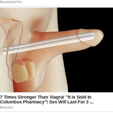
Na época, Moraes ressaltou que empresas que
oferecem serviços no Brasil devem cumprir a
legislação nacional e respeitar decisões do Poder
Judiciário, independentemente de sua sede estar
localizada no exterior.
Na ação apresentada nos Estados Unidos,
entretanto, a Rumble e a Trump Media
sustentam que algumas das determinações do
ministro teriam ultrapassado os limites da
jurisdição brasileira ao atingir perfis e usuários
localizados em território norte-americano. As
empresas alegam ainda que houve restrições
indevidas à liberdade de expressão,