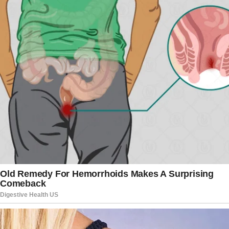
concentra-se na tese de que a Justiça norte-
americana não seria o foro competente para
revisar ou invalidar decisões tomadas pelo
Supremo Tribunal Federal.
Com a decisão da juíza Mary Scriven, o processo
permanece em andamento. Após o recebimento
da manifestação da Rumble e da Trump Media,
caberá ao tribunal analisar os argumentos
apresentados pelas partes antes de decidir se
acolhe ou não o pedido do governo brasileiro
para extinguir a ação. Até o momento, a Corte
dos Estados Unidos não se pronunciou sobre o
mérito das alegações envolvendo Alexandre de