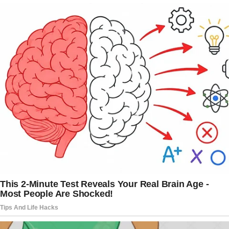
especialmente em relação a conteúdos de
caráter político publicados por usuários
alinhados à direita.
Entre os casos citados pelas plataformas está o
do influenciador Allan dos Santos, alvo de
decisões judiciais brasileiras e que atualmente
reside nos Estados Unidos. As empresas afirmam
que ordens relacionadas ao bloqueio de contas e
conteúdos produziriam efeitos fora do território
brasileiro.
O pedido de extinção apresentado pela AGU,
contudo, não analisa o mérito das acusações. A
estratégia adotada pelo governo brasileiro