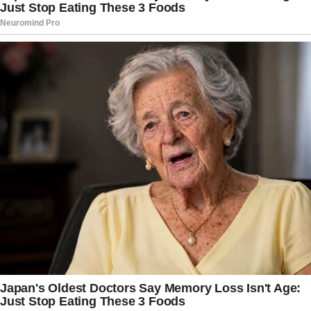
protocolar a resposta ao pedido de extinção da
ação.
O processo foi apresentado pelas duas empresas
após decisões do ministro Alexandre de Moraes
relacionadas à plataforma Rumble. Em fevereiro
de 2025, o magistrado determinou a suspensão
do serviço no Brasil por descumprimento de
ordens judiciais, incluindo determinações para
remoção de conteúdos e bloqueio de perfis
investigados por suposta disseminação de
desinformação e ataques às instituições
democráticas.