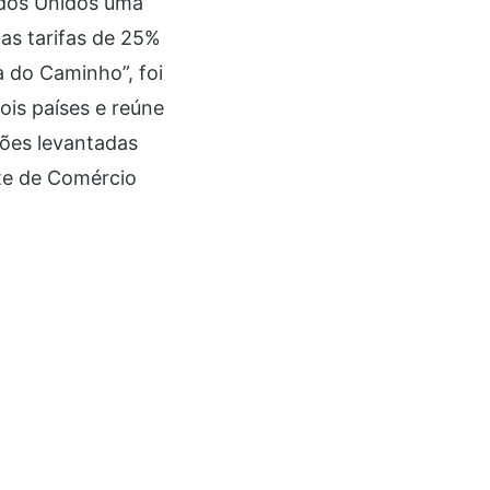
ados Unidos uma
as tarifas de 25%
 do Caminho”, foi
ois países e reúne
ções levantadas
nte de Comércio