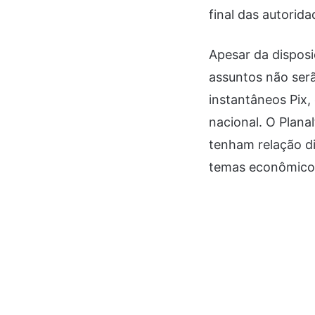
final das autorid
Apesar da disposi
assuntos não serã
instantâneos Pix,
nacional. O Plana
tenham relação d
temas econômicos