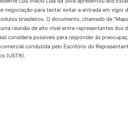
idente Luiz Inácio Lula da Silva apresentou aos Est
e negociação para tentar evitar a entrada em vigor d
produtos brasileiros. O documento, chamado de “Mapa
uma reunião de alto nível entre representantes dos d
sil considera possíveis para responder às preocupa
 comercial conduzida pelo Escritório do Representa
os (USTR).