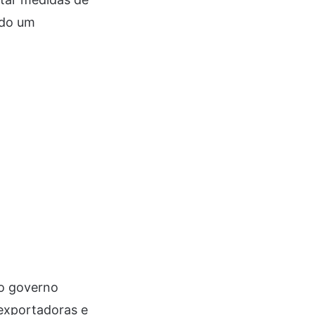
ndo um
 o governo
 exportadoras e