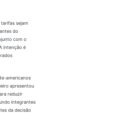
 tarifas sejam
rantes do
njunto com o
A intenção é
erados
rte-americanos
leiro apresentou
ra reduzir
gundo integrantes
tes da decisão