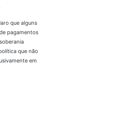
.
laro que alguns
a de pagamentos
 soberania
olítica que não
lusivamente em