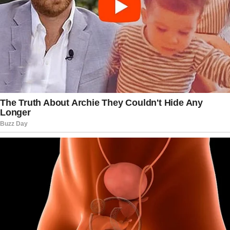
Com a repercussão crescendo dentro e fora do
Brasil, o episódio evidencia como decisões
relacionadas ao combate ao crime organizado
podem ultrapassar fronteiras e gerar impactos
políticos, econômicos e diplomáticos relevantes.
O governo brasileiro reafirma que está disposto a
ampliar a cooperação internacional em áreas
estratégicas, incluindo combate à lavagem de
dinheiro e ao tráfico internacional, mas reforça
que qualquer iniciativa deve ocorrer com diálogo,
respeito institucional e preservação da
autonomia nacional. Diante desse cenário, a
expectativa agora se volta para os próximos
movimentos das autoridades brasileiras e