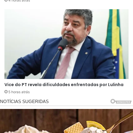
4 horas atrás
Entre os pontos citados está a preocupação com
eventuais impactos sobre o sistema financeiro e
mecanismos considerados estratégicos para a
economia brasileira. O texto menciona ainda que
ações internacionais conduzidas sem articulação
podem dificultar o compartilhamento de
informações entre órgãos de segurança e
comprometer operações conjuntas voltadas ao
combate de atividades ilícitas transnacionais.
Vice do PT revela dificuldades enfrentadas por Lulinha
5 horas atrás
Outro aspecto destacado pelo Planalto é a
diferença entre o conceito jurídico de terrorismo
adotado pela legislação brasileira e a atuação das
facções criminosas que operam no país. De