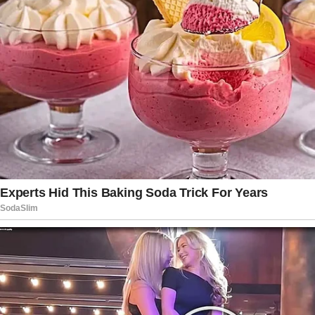
acordo com o entendimento apresentado pelo
governo, embora PCC e CV representem
desafios significativos para a segurança pública,
suas atividades estariam ligadas principalmente a
práticas voltadas ao lucro financeiro e ao
controle de mercados ilegais. Dessa forma,
autoridades brasileiras defendem que o
enfrentamento dessas organizações deve
ocorrer dentro dos instrumentos previstos na
legislação nacional, sem a necessidade de
enquadramentos que possam gerar
interpretações distintas em âmbito internacional.
Enquanto isso, especialistas em relações
internacionais e segurança pública acompanham