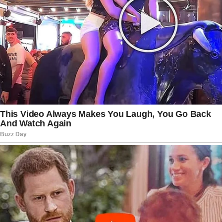
atentamente os desdobramentos do caso.
Analistas observam que a classificação adotada
pelos Estados Unidos pode ampliar mecanismos
de monitoramento financeiro, rastreamento de
recursos e cooperação internacional voltados à
repressão de atividades ilícitas. Ao mesmo
tempo, destacam que qualquer medida prática
envolvendo território brasileiro depende do
respeito aos acordos diplomáticos existentes e à
soberania nacional. O tema passou a ocupar
espaço central nas discussões entre autoridades
dos dois países e deve continuar sendo
acompanhado nos próximos meses.