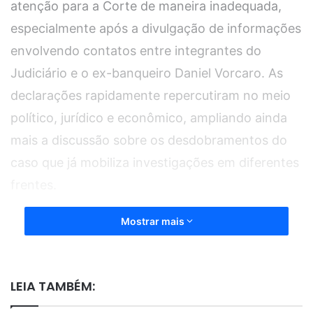
atenção para a Corte de maneira inadequada,
especialmente após a divulgação de informações
envolvendo contatos entre integrantes do
Judiciário e o ex-banqueiro Daniel Vorcaro. As
declarações rapidamente repercutiram no meio
político, jurídico e econômico, ampliando ainda
mais a discussão sobre os desdobramentos do
caso que já mobiliza investigações em diferentes
frentes.
Mostrar mais
Durante a entrevista, Gilmar Mendes destacou
que não pretende isentar ninguém de
responsabilidades, mas ressaltou que a origem
LEIA TAMBÉM:
da crise estaria ligada a possíveis falhas de