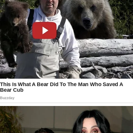
fiscalização financeira e atuação das instituições
brasileiras. O tema continua acompanhando
investigações conduzidas por diferentes órgãos
e permanece no centro das discussões políticas
em Brasília. Nos bastidores, integrantes do
mercado financeiro, parlamentares e membros
do Judiciário acompanham atentamente os
próximos movimentos relacionados ao caso, que
pode gerar novos desdobramentos nas próximas
semanas e continuar influenciando o cenário
político e institucional do país.