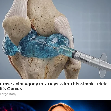
ampla no sistema financeiro e regulatório. O
ministro citou ainda que o Banco Master operava
em um ambiente supervisionado por diferentes
órgãos e lembrou que a comercialização de
títulos financeiros ocorreu no mercado privado,
envolvendo diversas instituições financeiras do
país.
As declarações também alcançaram temas
políticos. Gilmar Mendes comentou a recente
rejeição do nome de Jorge Messias para uma
vaga no STF e avaliou que a situação teria sido
consequência de dificuldades de articulação
política do governo federal no Congresso