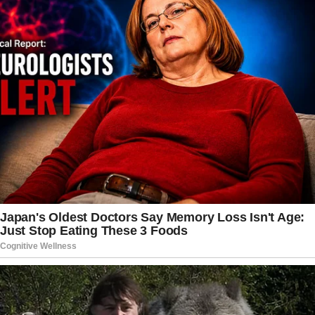
Nacional. Segundo ele, o atual cenário político
brasileiro exige negociações constantes para
garantir maioria parlamentar, algo que considera
mais complexo do que em governos anteriores.
O magistrado também afirmou que o ambiente
de polarização política tende a elevar as tensões
entre instituições, especialmente em períodos
pré-eleitorais, o que contribui para ampliar a
repercussão de temas sensíveis ligados ao
Judiciário.
Enquanto o caso Banco Master segue
produzindo novos capítulos, as declarações de
Gilmar Mendes adicionam mais um elemento ao
debate nacional sobre transparência,