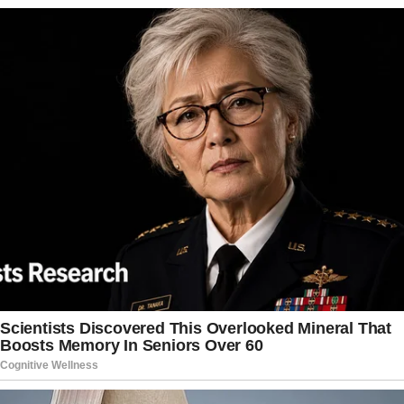
no país, integrantes do Supremo precisaram se
posicionar em defesa das instituições
democráticas, o que, segundo ele, diferencia o
contexto brasileiro de outras democracias
europeias.
Ao comentar a percepção pública sobre o STF,
Gilmar reconheceu que existe um desgaste na
imagem da Corte, mas afirmou acreditar que
parte disso decorre da forma como
determinados episódios foram apresentados à
população. Segundo ele, houve uma
transferência de responsabilidade para o tribunal
em situações que envolveriam uma crise mais