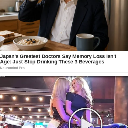
articulações políticas atribuídas a Eduardo
Bolsonaro não configurariam crime de coação no
curso do processo, já que, segundo a tese
apresentada, não existiria ameaça jurídica
concreta nos termos exigidos pelo Código Penal.
A defesa argumenta ainda que parlamentares
possuem prerrogativas constitucionais
relacionadas à atuação política e à manifestação
de opiniões, especialmente em temas ligados ao
debate público e institucional.
Nos bastidores jurídicos e políticos, o caso vem
sendo acompanhado com grande atenção por
envolver diretamente figuras centrais do cenário
nacional. O processo coloca frente a frente