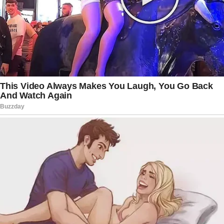
integrantes do Supremo Tribunal Federal,
representantes do Ministério Público e um dos
nomes mais conhecidos do grupo político ligado
ao ex-presidente Jair Bolsonaro. Especialistas
em direito constitucional avaliam que a discussão
sobre imparcialidade poderá se tornar um dos
pontos mais relevantes da ação, especialmente
diante da repercussão internacional e da
sensibilidade institucional envolvendo as
acusações apresentadas pela Procuradoria-Geral
da República.
Com a apresentação das alegações finais tanto
da acusação quanto da defesa, o processo agora