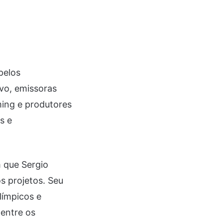
pelos
vo, emissoras
ming e produtores
s e
m que Sergio
os projetos. Seu
límpicos e
 entre os