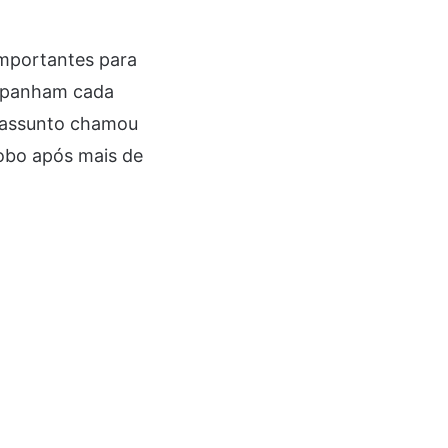
mportantes para
ompanham cada
 assunto chamou
lobo após mais de