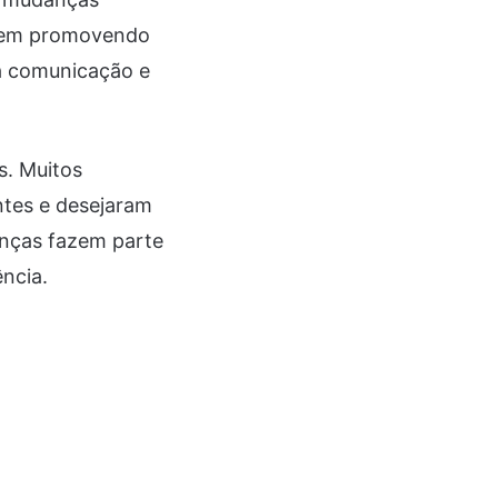
 vem promovendo
a comunicação e
s. Muitos
ntes e desejaram
anças fazem parte
ncia.