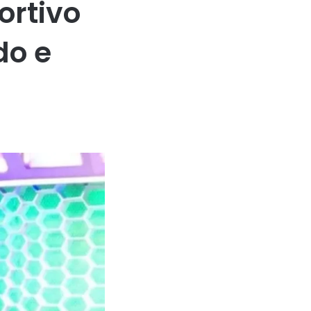
ortivo
do e