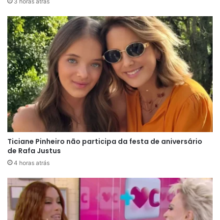
3 horas atrás
Sem buscar desculpas, o jogador demonstrou
maturidade ao reconhecer que o momento exige
reflexão. Em sua publicação, Endrick afirmou que
sabe da responsabilidade que carrega ao vestir a
camisa da Seleção e destacou que ainda tem
muito a evoluir. Uma das frases que mais chamou
a atenção foi: “Sei que devo muito a vocês”,
deixando claro o respeito que tem pelos
Ticiane Pinheiro não participa da festa de aniversário
torcedores brasileiros.
de Rafa Justus
4 horas atrás
O jovem atacante também comentou que
encontrar as palavras certas em um cenário de
decepção não é simples. Ainda assim, fez