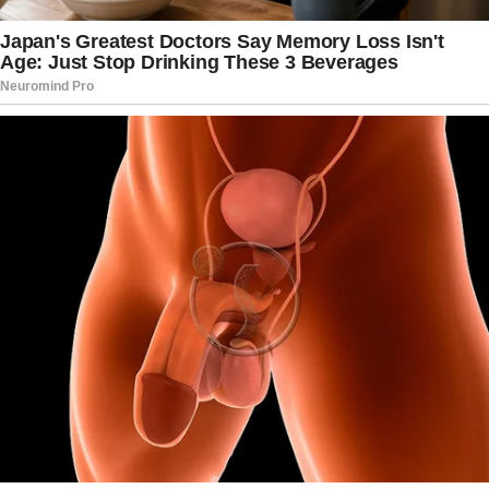
importantes e escreverem seus nomes entre os
grandes do esporte.
A expectativa agora é que Endrick utilize essa
experiência como motivação para continuar seu
desenvolvimento. Com talento reconhecido e
muito tempo pela frente, o atacante segue sendo
considerado uma das principais apostas da nova
geração do futebol brasileiro.
Enquanto a Seleção inicia um período de
avaliações e planejamento para os próximos
desafios, jogadores jovens como Endrick
deverão continuar recebendo oportunidades
para amadurecer e ganhar ainda mais