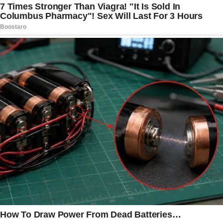
experiência em competições de alto nível.
A mensagem deixada pelo atacante encerra um
capítulo difícil, mas também abre espaço para
um novo começo. Ao assumir sua
responsabilidade e demonstrar respeito pelo
torcedor, Endrick mostrou que entende a
importância da camisa que veste e que está
disposto a seguir trabalhando para corresponder
às expectativas.
No futebol, nem sempre os resultados aparecem
da forma esperada. Porém, a maneira como um
atleta reage às adversidades costuma dizer