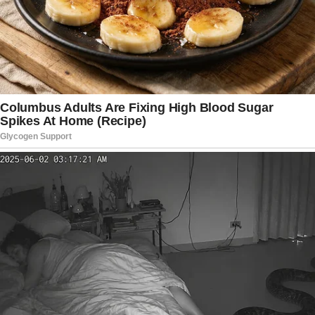
durante a Copa do Mundo de 2026, Erling
Haaland mostra que sua maior vitória pode estar
fora dos estádios. Ao lado de Isabel Haugseng
Johansen e do filho, o astro norueguês constrói
uma história marcada por estabilidade, respeito e
companheirismo. A combinação entre talento
esportivo e uma vida familiar sólida ajuda a
explicar por que o atacante continua sendo um
dos personagens mais admirados do esporte
mundial, despertando interesse não apenas por
seus gols, mas também pelos valores que
transmite fora das competições.