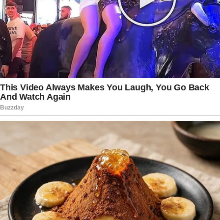
Mesmo após a chegada do filho, Haaland
manteve a mesma postura reservada que sempre
adotou. O jogador evita divulgar detalhes sobre a
rotina familiar e protege a identidade da criança,
demonstrando o desejo de proporcionar uma
infância tranquila e distante da intensa
exposição pública. Essa decisão tem sido vista
por muitos como um exemplo de equilíbrio entre
sucesso profissional e vida pessoal,
especialmente em uma época em que
celebridades costumam compartilhar grande
parte de seu cotidiano nas plataformas digitais.
Enquanto segue acumulando conquistas dentro
de campo e atraindo os olhares do mundo