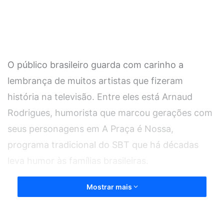
O público brasileiro guarda com carinho a
lembrança de muitos artistas que fizeram
história na televisão. Entre eles está Arnaud
Rodrigues, humorista que marcou gerações com
seus personagens em A Praça é Nossa,
programa tradicional do SBT que há décadas
leva humor às famílias brasileiras.
Mostrar mais
Nos últimos dias, a trajetória do artista voltou a
ser lembrada após reportagens relembrarem sua
carreira e os acontecimentos que marcaram seus