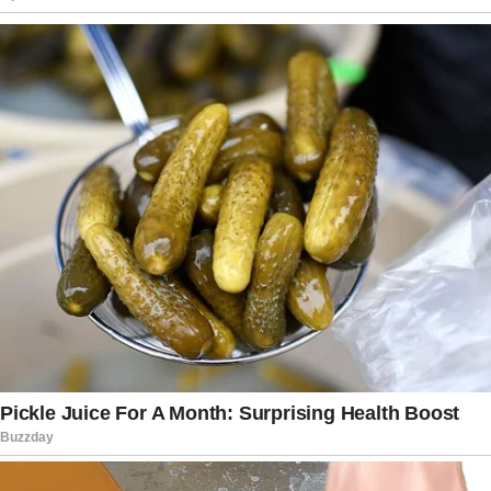
Histórias como a dele mostram como
determinados artistas conseguem ultrapassar
gerações. Mais do que arrancar gargalhadas,
Arnaud deixou uma marca importante na cultura
popular brasileira. Seu talento, criatividade e
dedicação ao entretenimento continuam sendo
lembrados por milhares de pessoas que
acompanharam sua carreira.
Hoje, ao revisitar sua trajetória, o público recorda
não apenas o humorista de sucesso, mas
também o profissional multifacetado que ajudou
a construir momentos inesquecíveis na televisão