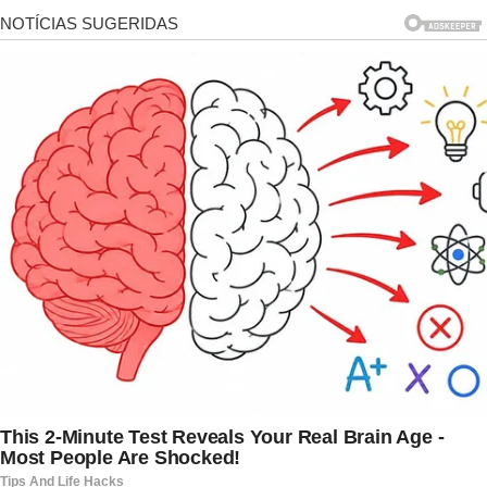
acidente com a embarcação. Outras pessoas que
estavam no local conseguiram ser socorridas,
mas o humorista não sobreviveu. A notícia teve
grande repercussão na época e gerou diversas
homenagens de colegas, emissoras e
admiradores de seu trabalho.
Mesmo passados muitos anos, o legado de
Arnaud Rodrigues continua vivo. Seus
personagens ainda são lembrados por quem
acompanhava a televisão brasileira nas décadas
de 1980 e 1990. Vídeos, entrevistas e reprises
mantêm sua memória presente entre os fãs do
humor nacional.