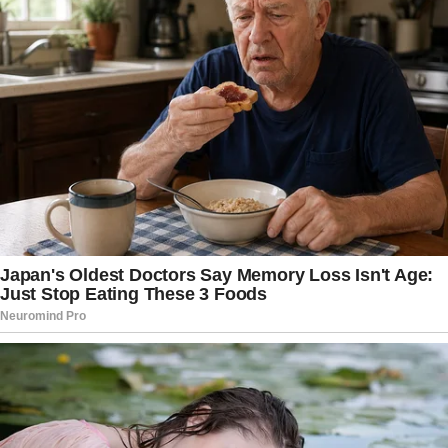
de convivência permanece como uma das
maiores heranças deixadas por Ivo. A menção
emocionou ainda mais os seguidores, que
destacaram a importância dos vínculos familiares
e das histórias construídas ao longo dos anos.
Após a publicação, inúmeras personalidades do
meio artístico utilizaram as redes sociais para
enviar mensagens de apoio ao ator. Colegas de
profissão, amigos e admiradores deixaram
palavras de conforto e solidariedade diante da
perda. Muitos destacaram a força demonstrada
por Fábio ao compartilhar sentimentos tão
pessoais com o público e ressaltaram a