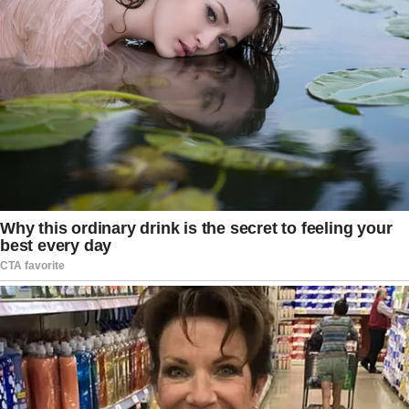
importância de homenagear aqueles que
marcaram profundamente a vida de seus
familiares. As manifestações de carinho se
multiplicaram rapidamente, demonstrando o
respeito conquistado pelo ator ao longo de sua
carreira.
Mesmo diante da dor da despedida, Fábio
Assunção encerrou sua homenagem com uma
mensagem de gratidão. Segundo ele, as
lembranças deixadas pelo pai continuarão
presentes em sua vida e servirão como
inspiração para os próximos anos. O ator
afirmou que guarda apenas recordações