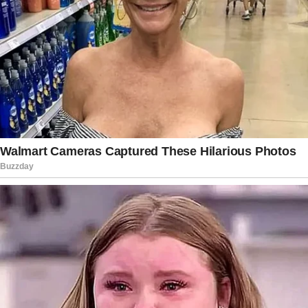
positivas e que seguirá honrando a memória de
Ivo através dos valores que aprendeu dentro de
casa. A publicação transformou-se não apenas
em uma despedida, mas também em uma
celebração da vida, da família e dos laços
construídos ao longo de uma história marcada
por amor, respeito e companheirismo.