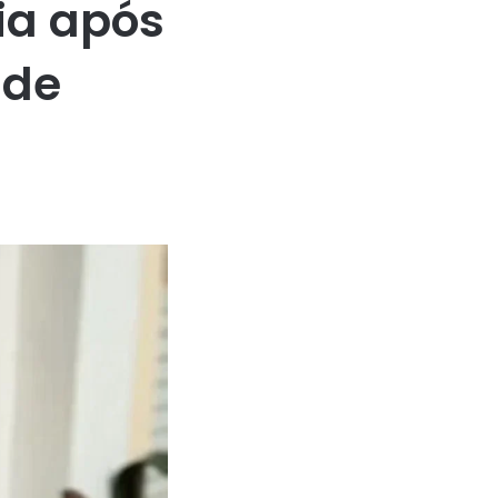
ia após
 de