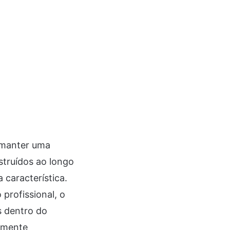
r manter uma
struídos ao longo
característica.
profissional, o
s dentro do
lamente