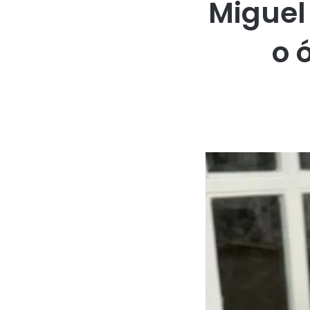
Miguel
o 