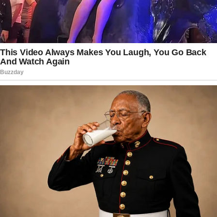
Gracyanne afirmou que a maternidade continua
sendo um sonho presente em seus planos para o
futuro. Embora não tenha detalhado prazos ou
projetos concretos, ela demonstrou entusiasmo
ao falar sobre a possibilidade de viver essa
experiência nos próximos anos.
A combinação dos dois temas — carreira e vida
pessoal — gerou grande repercussão nas redes
sociais. Muitos seguidores elogiaram a
sinceridade da influenciadora ao compartilhar
uma situação que não teve o desfecho esperado.
Outros destacaram a importância de mostrar