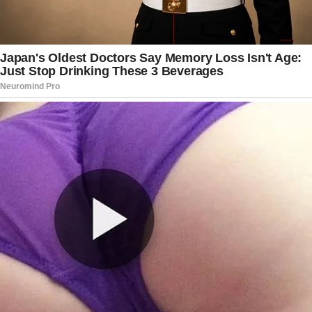
que nem sempre um tratamento produz os
mesmos resultados para todas as pessoas.
Ao longo dos anos, Gracyanne construiu uma
imagem associada à dedicação e à constância.
Por isso, seu relato acabou servindo como
exemplo de que resultados físicos dependem de
diversos fatores e que não existem fórmulas
universais quando o assunto é transformação
corporal.
Enquanto segue focada em seus projetos
profissionais, a influenciadora continua dividindo
momentos da rotina com milhões de seguidores
e mantendo viva a expectativa em torno dos