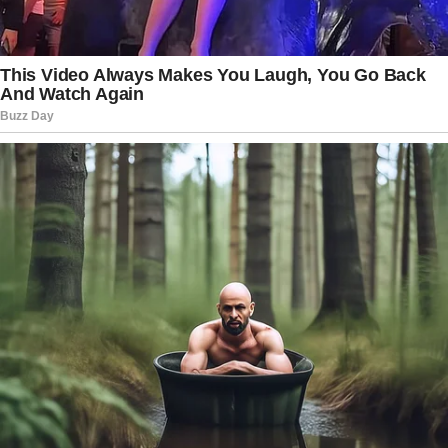
ressocialização de envolvidos indiretos em
grandes casos criminais. Para Isabela Tibcherani,
o desabafo representa não apenas um pedido de
paz, mas também um alerta sobre os limites da
liberdade de expressão quando se converte em
perseguição pessoal.