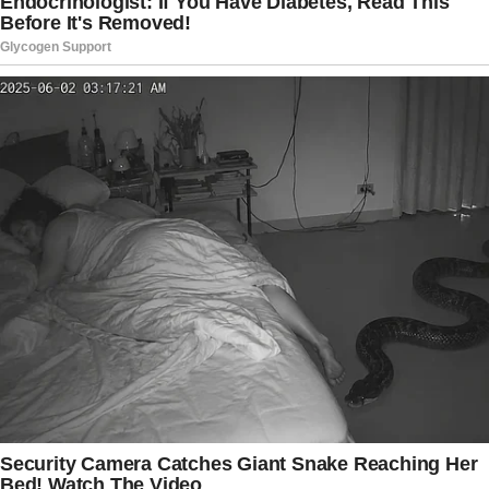
demonstraram solidariedade à menina e
elogiaram a postura de Kayky. Diversos
comentários destacaram a importância de
preservar crianças de polêmicas e discussões
públicas, independentemente das circunstâncias
envolvendo familiares.
A publicação do jovem mostra que, apesar da
forte repercussão em torno da família, o foco da
mensagem foi claro: proteger Valentina e
reforçar os laços familiares. Em meio às
dificuldades, Kayky escolheu transformar seu
desabafo em uma demonstração pública de
afeto, deixando evidente que a prioridade, neste