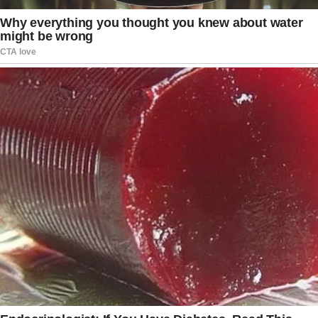
pedir cautela nos julgamentos feitos pela opinião
pública. A advogada destacou que os fatos
seguem sendo analisados pelas autoridades
competentes e afirmou confiar no devido
processo legal.
Enquanto isso, o aniversário de Valentina acabou
ganhando um significado ainda mais especial
para os familiares. O que deveria ser apenas uma
comemoração infantil tornou-se também um
símbolo de união e apoio mútuo em um momento
sensível.
Nas redes sociais, muitos seguidores