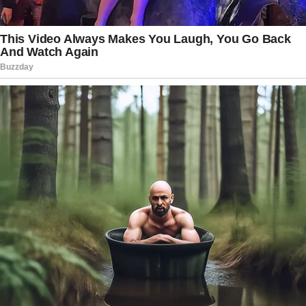
fique bem”, escreveu Kayky, reforçando seu
compromisso de permanecer ao lado da mãe e
da irmã.
A manifestação ocorre em um contexto de
grande atenção pública voltada para a família
Bezerra. Nos últimos dias, diferentes
acontecimentos passaram a ocupar espaço nas
redes sociais e nos noticiários, aumentando a
exposição dos familiares.
Paralelamente, outros integrantes da família
também se pronunciaram sobre o assunto.
Daniele Bezerra, irmã de Deolane, utilizou seus
perfis para defender o direito à ampla defesa e