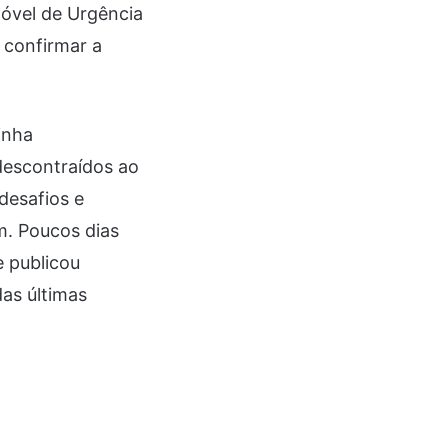
Móvel de Urgência
 confirmar a
inha
descontraídos ao
desafios e
m. Poucos dias
e publicou
das últimas