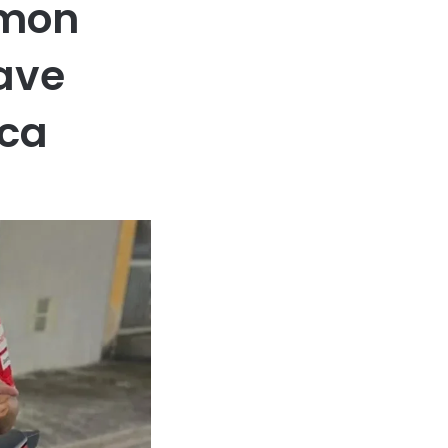
ymon
ave
ica