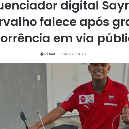
luenciador digital Sa
rvalho falece após gr
orrência em via públ
Rafael
maio 28, 2026