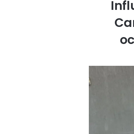
Inf
Ca
oc