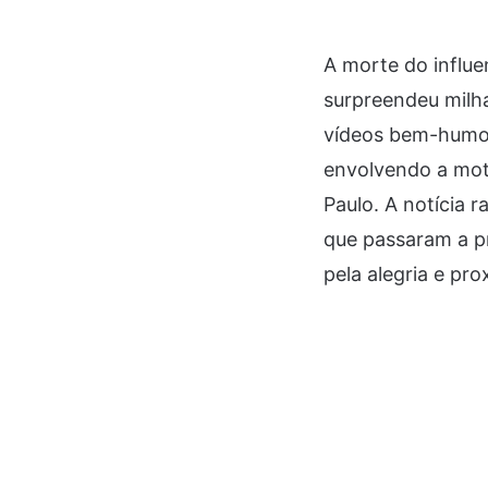
A morte do influ
surpreendeu milha
vídeos bem-humor
envolvendo a moto
Paulo. A notícia r
que passaram a p
pela alegria e pr