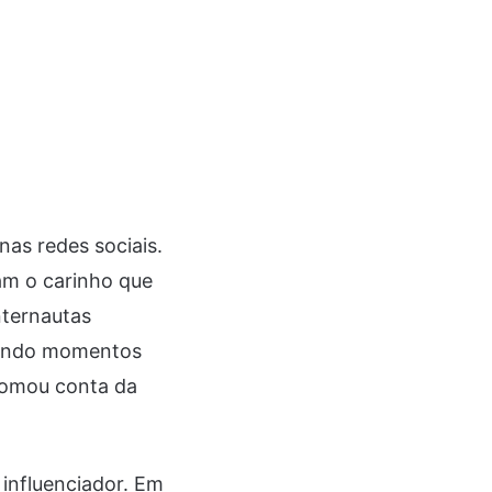
as redes sociais.
am o carinho que
nternautas
rando momentos
tomou conta da
influenciador. Em