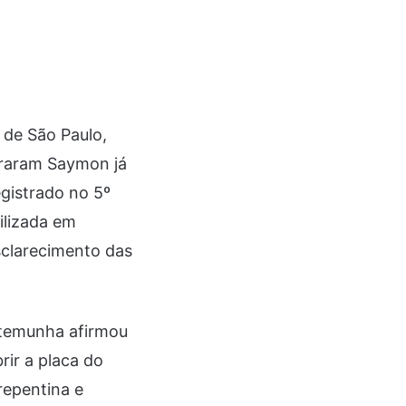
 de São Paulo,
ntraram Saymon já
egistrado no 5º
tilizada em
sclarecimento das
estemunha afirmou
rir a placa do
repentina e