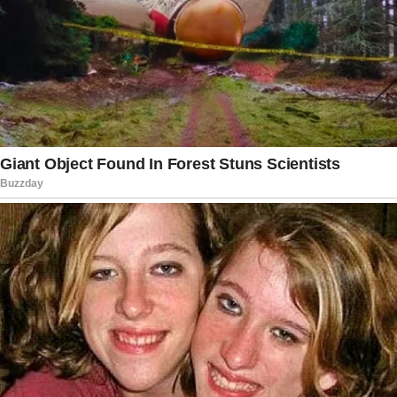
de saúde enfrentados, o comunicador tem
demonstrado ao longo do tempo uma
impressionante resiliência, força de vontade e
um otimismo contagiante em suas aparições
públicas e declarações anteriores. A retirada
bem-sucedida da sonda gástrica é interpretada
por muitos como um avanço concreto e
simbólico no processo de recuperação, trazendo
maior conforto físico, independência alimentar e
perspectivas positivas para os próximos
capítulos de sua vida pessoal e profissional. Esse
progresso alimenta a esperança de seus
inúmeros admiradores espalhados por todo o
Brasil.