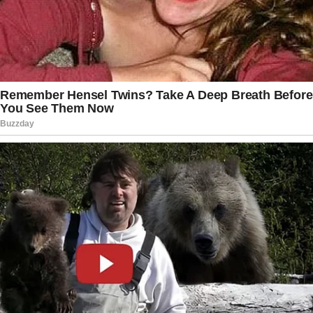
A equipe médica responsável continua
monitorando atentamente a evolução do quadro
clínico de Faustão, com a expectativa de que ele
possa receber alta hospitalar em breve, tão logo
sejam concluídos todos os exames de rotina e os
resultados indiquem plena estabilidade. O caso
do apresentador reforça a importância
fundamental do acompanhamento médico
especializado e contínuo, sobretudo na terceira
idade, para personalidades que dedicaram
décadas de uma vida pública intensa, exigente e
exposta ao público. Milhões de brasileiros torcem
para que Faustão retorne em breve às suas