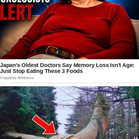
de Faustão gerou grande repercussão nas redes
sociais e entre fãs, colegas de profissão e
jornalistas que acompanham de perto a jornada
de saúde do icônico apresentador. Com uma
carreira construída ao longo de mais de cinco
décadas na televisão brasileira, Faustão marcou
gerações inteiras com seu estilo único, direto,
carismático e irreverente, comandando
programas de auditório que se tornaram
verdadeiros fenômenos de audiência e
popularidade no país. Seu carisma continua a
conquistar simpatia mesmo nos momentos mais
delicados.
Apesar das recentes internações e dos desafios