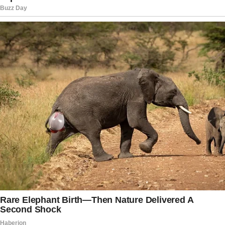
vive mudanças aceleradas, nas quais tradição
nem sempre garante estabilidade. Especialistas
em mídia também passaram a analisar o impacto
que uma decisão desse porte poderia gerar tanto
para a plataforma quanto para o próprio
apresentador. Ao mesmo tempo, o silêncio oficial
continuava alimentando teorias e comentários.
Cada nova postagem, entrevista ou aparição
pública do narrador era observada
minuciosamente por fãs e jornalistas em busca
de pistas que confirmassem aquilo que até então
permanecia cercado de incertezas.
Pouco depois, o motivo de toda a movimentação