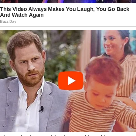
defendiam que questões financeiras poderiam
ter pesado mais do que audiência ou
popularidade. Havia ainda quem enxergasse uma
tentativa de reformulação completa da equipe
esportiva, buscando criar uma identidade
diferente para os próximos anos.
Independentemente da razão, uma pergunta
dominava as discussões: como um dos maiores
narradores da televisão brasileira poderia
enfrentar uma mudança tão brusca justamente
em um momento de boa repercussão? O
suspense cresceu ainda mais quando fontes
ligadas ao setor afirmaram que a decisão já
estaria praticamente definida internamente.