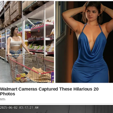
próximas ao apresentador afirmam que ele
continua aberto a novos projetos e negociações
futuras. Com uma carreira consolidada e enorme
reconhecimento popular, Galvão segue sendo um
dos nomes mais influentes da comunicação
esportiva brasileira, mesmo diante de um
desfecho que poucos imaginavam acontecer tão
cedo.