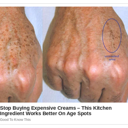
finalmente veio à tona. O contrato de Amazon
Prime Video com Galvão Bueno foi encerrado,
surpreendendo grande parte do público e
profissionais do setor. A decisão ocorreu mesmo
diante dos bons números de audiência
alcançados nas transmissões em que o narrador
participou. A informação acabou gerando forte
repercussão justamente porque muitos
acreditavam que a parceria teria longa duração.
Embora detalhes internos não tenham sido
completamente revelados, o encerramento do
vínculo reforçou a percepção de que o mercado
esportivo passa por mudanças profundas e cada
vez mais imprevisíveis. Ainda assim, pessoas