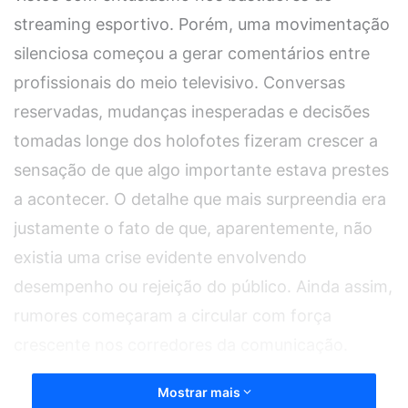
streaming esportivo. Porém, uma movimentação
silenciosa começou a gerar comentários entre
profissionais do meio televisivo. Conversas
reservadas, mudanças inesperadas e decisões
tomadas longe dos holofotes fizeram crescer a
sensação de que algo importante estava prestes
a acontecer. O detalhe que mais surpreendia era
justamente o fato de que, aparentemente, não
existia uma crise evidente envolvendo
desempenho ou rejeição do público. Ainda assim,
rumores começaram a circular com força
crescente nos corredores da comunicação.
Mostrar mais
Nos bastidores, profissionais ligados ao mercado