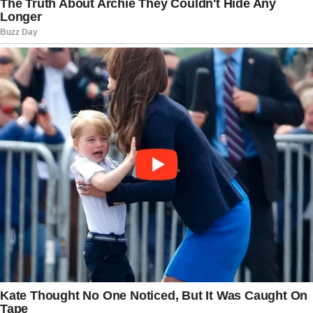
Mesmo assim, nenhuma confirmação oficial
havia sido divulgada naquele momento,
aumentando o clima de mistério em torno do
caso.
A repercussão nas redes sociais foi imediata
assim que os primeiros detalhes começaram a
vazar. Admiradores do narrador demonstraram
surpresa e questionaram a lógica de uma
possível saída justamente após resultados
considerados satisfatórios. Muitos lembraram a
trajetória histórica construída por Galvão ao
longo de décadas, destacando a importância de
sua voz para o esporte nacional. Outros
apontaram que o mercado do entretenimento