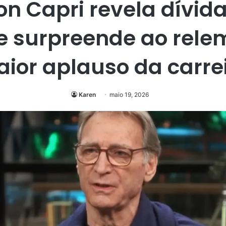
on Capri revela dívid
 e surpreende ao rele
ior aplauso da carre
Karen
maio 19, 2026