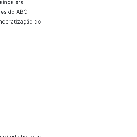
ainda era
eves do ABC
mocratização do
barbudinho” que