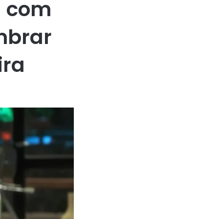
a com
mbrar
ira