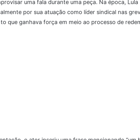
provisar uma fala durante uma peça. Na época, Lula 
almente por sua atuação como líder sindical nas gr
nto que ganhava força em meio ao processo de rede
entação, o ator inseriu uma frase mencionando “um 