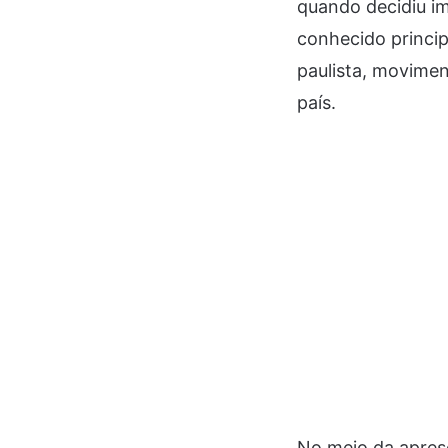
quando decidiu im
conhecido princip
paulista, movime
país.
No meio da apres