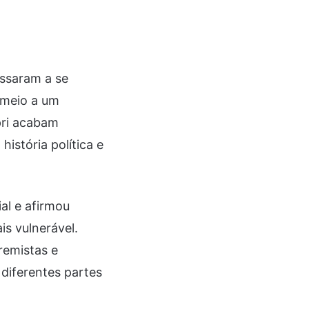
assaram a se
 meio a um
pri acabam
istória política e
al e afirmou
is vulnerável.
remistas e
diferentes partes