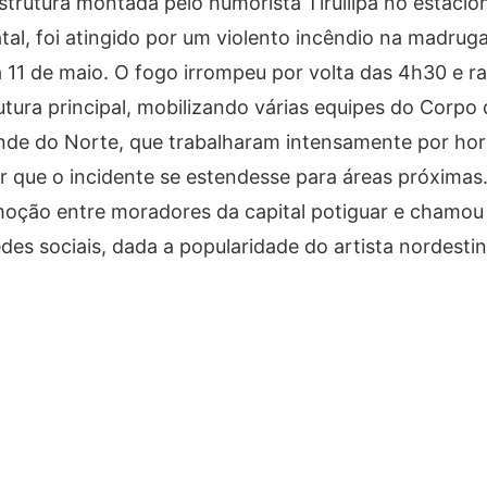
estrutura montada pelo humorista Tirullipa no estac
al, foi atingido por um violento incêndio na madrug
a 11 de maio. O fogo irrompeu por volta das 4h30 e 
rutura principal, mobilizando várias equipes do Corp
ande do Norte, que trabalharam intensamente por hor
r que o incidente se estendesse para áreas próximas
oção entre moradores da capital potiguar e chamou
edes sociais, dada a popularidade do artista nordestin