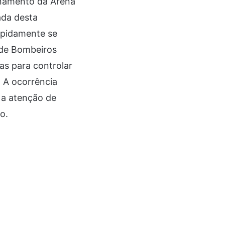
ionamento da Arena
ada desta
rapidamente se
o de Bombeiros
as para controlar
. A ocorrência
 a atenção de
o.