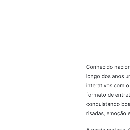
Conhecido naciona
longo dos anos um
interativos com o
formato de entre
conquistando boa
risadas, emoção 
A perda material 