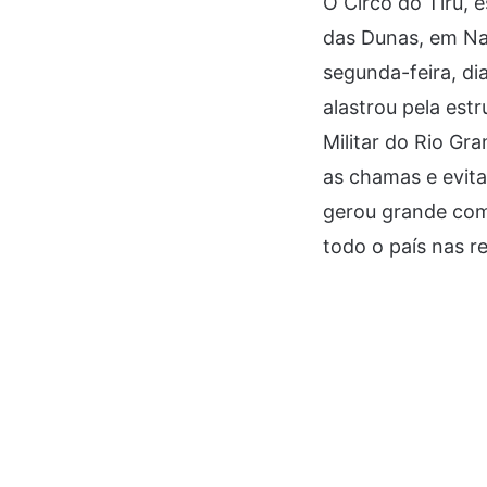
O Circo do Tiru, 
das Dunas, em Nat
segunda-feira, di
alastrou pela est
Militar do Rio Gr
as chamas e evita
gerou grande com
todo o país nas r