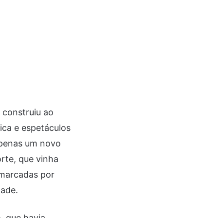
 construiu ao
ica e espetáculos
 apenas um novo
rte, que vinha
 marcadas por
dade.
, que havia