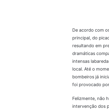
De acordo com os 
principal, do pic
resultando em pre
dramáticas compa
intensas labared
local. Até o mom
bombeiros já inic
foi provocado por
Felizmente, não ho
intervenção dos p