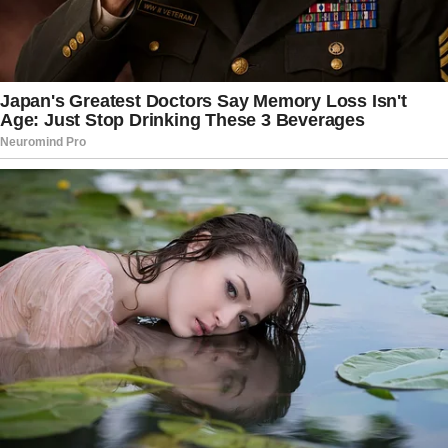
carreira. Muitos colegas destacaram sua
trajetória ética e seu compromisso com a
informação de qualidade. Nas redes sociais,
mensagens de solidariedade se multiplicaram,
evidenciando o carinho do público por um dos
profissionais mais respeitados da televisão
brasileira. O momento também reacende
discussões sobre saúde e envelhecimento entre
profissionais da comunicação que passaram
décadas em atividade intensa.
O diagnóstico de cancer em figuras públicas
costuma gerar forte comoção, não apenas pela
notoriedade, mas também pela identificação que