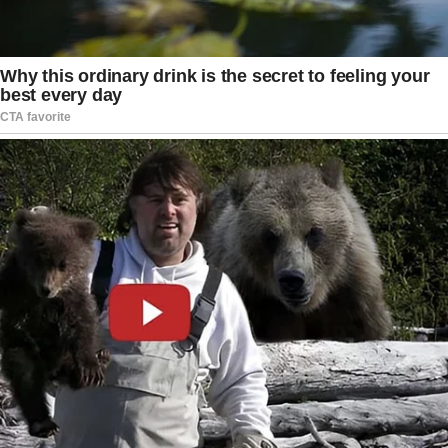
o público cria com essas personalidades ao
longo dos anos. No caso de Chico Pinheiro, sua
presença constante nas manhãs dos brasileiros
contribuiu para essa relação de proximidade,
tornando a notícia ainda mais sensível para quem
o acompanhou por tanto tempo na televisão.
Enquanto o jornalista inicia essa nova etapa de
cuidados com a saúde, o episódio reforça uma
reflexão mais ampla sobre a importância da
prevenção, do acompanhamento médico regular
e da atenção aos sinais do corpo. A expectativa
é de que Chico Pinheiro siga seu tratamento com
tranquilidade, cercado de apoio e respeito à sua
privacidade, enquanto o público aguarda novas