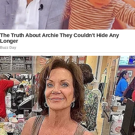
O falecimento do coreógrafo reacendeu
discussões mais amplas sobre a necessidade de
políticas e práticas efetivas de cuidado com a
saúde mental, especialmente no meio artístico. A
rotina intensa, a cobrança por desempenho e a
exposição pública são fatores que podem
agravar situações de vulnerabilidade emocional,
tornando fundamental o acesso a
acompanhamento psicológico e redes de apoio
consistentes.
A ausência de Leo Blanco deixa uma lacuna
significativa na dança brasileira e no cenário do
entretenimento. Sua contribuição ultrapassou os