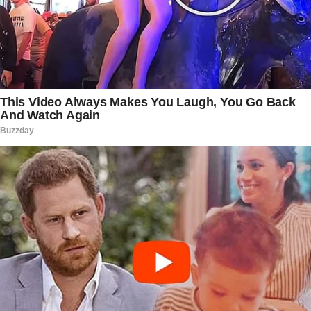
pressão.
Outros artistas, amigos e admiradores também
se manifestaram nas redes sociais, expressando
solidariedade à família e destacando o legado
deixado por Leo Blanco. Muitos ressaltaram sua
generosidade no ensino, a paixão pela dança e a
capacidade de transformar inseguranças em
confiança dentro da sala de ensaio. Seu nome
passou a ser lembrado não apenas pelos
trabalhos exibidos na televisão, mas pelo
impacto direto na formação artística de
inúmeras pessoas.