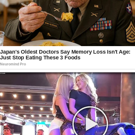
repentina, reforçando a sensação de interrupção
precoce de uma trajetória que ainda tinha muitos
projetos e contribuições a oferecer à dança e à
televisão.
Além da homenagem pessoal, Mariana Xavier
aproveitou a ocasião para fazer um apelo
relacionado à saúde mental. Em sua publicação,
ela incentivou o cuidado com o bem-estar
emocional, ressaltando a importância de se
ouvir, se acolher e buscar apoio quando
necessário. A mensagem foi recebida como um
alerta coletivo, ampliando o debate sobre os
desafios emocionais enfrentados por
profissionais que atuam em ambientes de alta