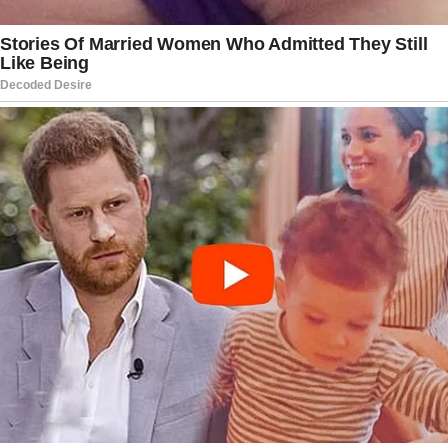
inclusão social, saúde e preconceito.
Além das novelas, escreveu minisséries de
grande impacto, como “Presença de Anita” e
“Maysa – Quando Fala o Coração”. Seu último
trabalho na TV foi “Em Família”, exibido em 2014,
encerrando um ciclo de mais de seis décadas
dedicadas à arte.
Manoel Carlos deixa duas filhas, a atriz Júlia
Almeida e a roteirista Maria Carolina, além de um
legado que atravessa gerações. O velório será
fechado, restrito a familiares e amigos próximos.
Em nota, a família agradeceu as manifestações