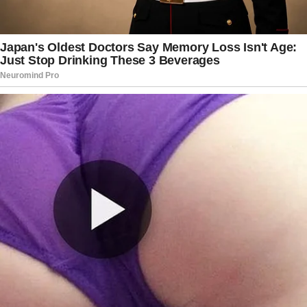
Lemmertz, Regina Duarte, Maitê Proença, Vera
Fischer, Christiane Torloni, Taís Araújo e Julia
Lemmertz deram vida a mulheres fortes, cheias
de contradições, capazes de gestos extremos
em nome dos filhos e do amor.
Novelas como “Por Amor”, “Laços de Família”,
“Mulheres Apaixonadas” e “Páginas da Vida”
marcaram época não apenas pela audiência, mas
pelos debates que provocaram. Maneco falava
de ciúme, perdão, escolhas difíceis e conflitos
familiares com uma naturalidade que fazia o
público se reconhecer. Não por acaso, suas
tramas também abriram espaço para ações
socioeducativas, abordando temas como