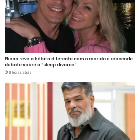
no ar a provocação — principalmente porque a
loira teria insinuado que a calcinha pertencia à
Tamires, sua maior rival dentro do jogo. “Justiça
foi feita”, comentou Maria, lembrando que
Tamires vive acusando Martina de ter “cheiro
forte”.
Eliana revela hábito diferente com o marido e reacende
debate sobre o “sleep divorce”
A partir daí, a fofoca se espalhou pela casa mais
6 horas atrás
rápido que fogo em palha seca. Em outro
cômodo, Duda ouviu a conversa e foi correndo
contar para o grupo dela — que incluía Dudu,
Saory e a própria Tamires. “Tem uma calcinha
que estava no banheiro, parece que suja, e as
meninas pegaram pra ver. Disseram que até tem
nome”, explicou Duda, com um tom de espanto e