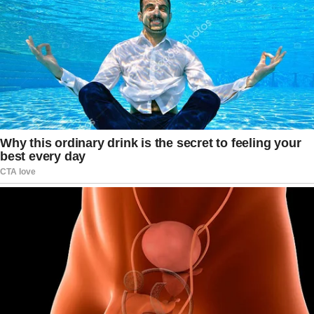
brasileira na Copa do Mundo.
A declaração de Nyland reforça como o aspecto
mental pode ser determinante em partidas
decisivas. Em torneios de alto nível, pequenas
atitudes, provocações e jogos psicológicos
frequentemente fazem parte da estratégia dos
atletas para conquistar vantagem sobre o
adversário. Embora Neymar tenha vencido o
duelo individual ao converter sua cobrança, foi a
Noruega quem saiu comemorando a
classificação. Para os brasileiros, resta agora a
reflexão sobre uma eliminação precoce que
ficará marcada tanto pelo resultado quanto pelo