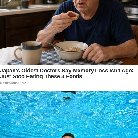
país, que agora segue viva na disputa pelo título
mundial.
Do lado brasileiro, a eliminação provocou forte
repercussão entre torcedores, ex-jogadores e
comentaristas esportivos. Além das críticas ao
desempenho coletivo da equipe, a postura de
Neymar durante a cobrança do pênalti também
dividiu opiniões. Enquanto alguns enxergaram
confiança e personalidade nas provocações ao
goleiro adversário, outros entenderam que o
momento exigia uma postura diferente diante da
delicada situação vivida pela Seleção. O episódio
passou a simbolizar o clima de tensão que
marcou os instantes finais da campanha