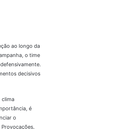
ção ao longo da
ampanha, o time
s defensivamente.
mentos decisivos
 clima
mportância, é
nciar o
. Provocações,