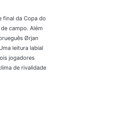
e final da Copa do
 de campo. Além
norueguês Ørjan
ma leitura labial
ois jogadores
lima de rivalidade