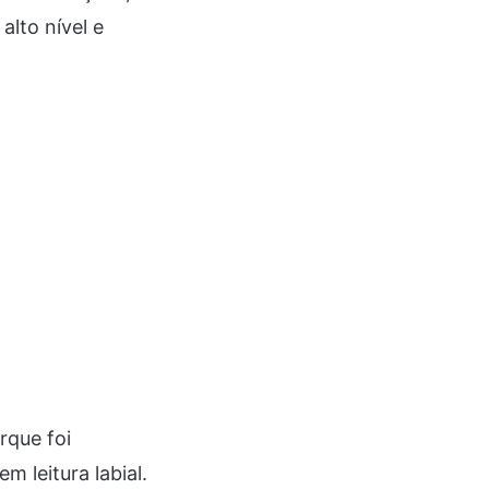
lto nível e
rque foi
m leitura labial.