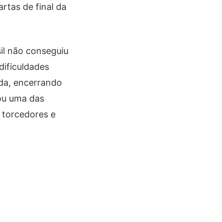
rtas de final da
il não conseguiu
dificuldades
da, encerrando
tou uma das
e torcedores e