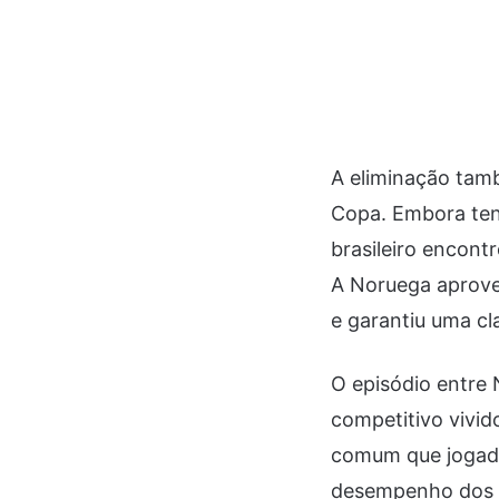
A eliminação tam
Copa. Embora ten
brasileiro encont
A Noruega aprove
e garantiu uma cla
O episódio entre
competitivo vivid
comum que jogador
desempenho dos a