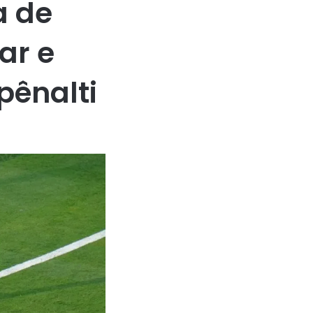
a de
ar e
pênalti