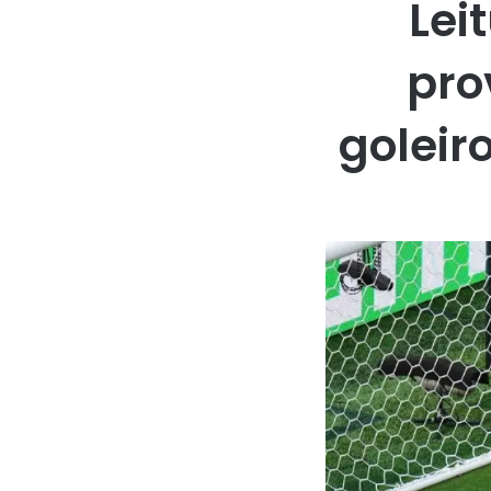
Lei
pro
goleir