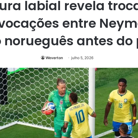
tura labial revela troc
vocações entre Neym
o norueguês antes do 
Weverton
julho 5, 2026