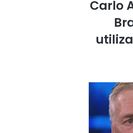
Carlo 
Bra
utili