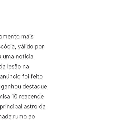
momento mais
ócia, válido por
u uma notícia
da lesão na
anúncio foi feito
te ganhou destaque
misa 10 reacende
principal astro da
nhada rumo ao