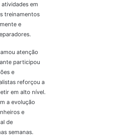
a atividades em
mos treinamentos
lmente e
reparadores.
chamou atenção
ante participou
ções e
listas reforçou a
ir em alto nível.
om a evolução
nheiros e
al de
mas semanas.