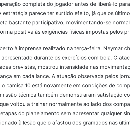
uperação completa do jogador antes de liberá-lo par
A estratégia parece ter surtido efeito, já que os últi
eta bastante participativo, movimentando-se norma
rma positiva às exigências físicas impostas pelos p
berto à imprensa realizado na terça-feira, Neymar 
apresentado durante os exercícios com bola. O atac
dades previstas, mostrou intensidade nas movimenta
nça em cada lance. A atuação observada pelos jorna
 o camisa 10 está novamente em condições de compet
omissão técnica também demonstraram satisfação c
, que voltou a treinar normalmente ao lado dos compa
 etapas do planejamento sem apresentar qualquer sin
cionado à lesão que o afastou dos gramados nas últi