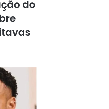
ação do
obre
itavas