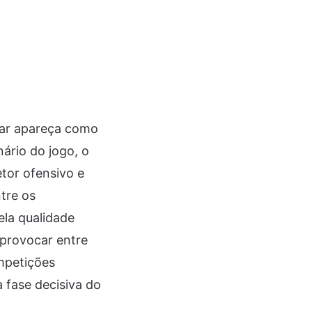
mar apareça como
ário do jogo, o
tor ofensivo e
tre os
ela qualidade
 provocar entre
mpetições
 fase decisiva do