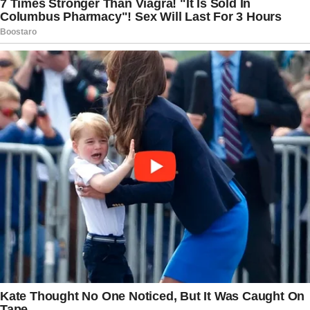
ao público brasileiro, como parcerias recentes
com plataformas digitais, mostra seu interesse
em estreitar ainda mais esses laços.
Especialistas em marketing esportivo apontam
que declarações como a de Ronaldo fortalecem
sua imagem global. Em um cenário onde atletas
são cada vez mais influenciadores, o português
equilibra perfeitamente desempenho em campo
e conexão com torcidas de diferentes
nacionalidades. No Brasil, onde o futebol é
paixão nacional, gestos de reconhecimento
como esse geram identificação imediata.
A mensagem chega em um momento importante