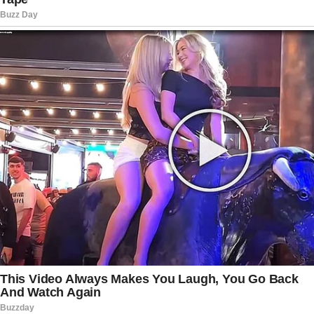
da competição. Portugal avança na Copa do
Mundo com ambições claras, e Ronaldo, capitão
experiente, carrega o peso de liderar uma
geração que sonha com o título mundial. Seu
exemplo inspira não apenas jovens atletas, mas
também torcedores que valorizam a persistência
e o compromisso com a excelência.
Além das conquistas coletivas e individuais,
Ronaldo se destaca pela capacidade de se
reinventar. De suas origens em Madeira até o
estrelato mundial, passando por clubes como
Sporting, Manchester United, Real Madrid,
Juventus e Al-Nassr, sua trajetória é marcada por