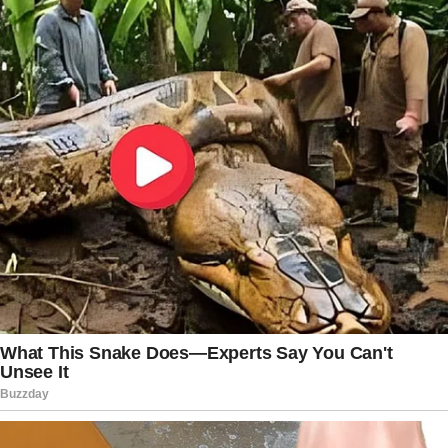
Torcedores brasileiros, independentemente de
suas preferências clubísticas ou seleção,
certamente receberão com carinho essa
demonstração de afeto. Ronaldo, mais uma vez,
mostra que é possível ser competitivo em campo
e amigável fora dele. Seu recado reforça o que
muitos já sabiam: o Brasil ocupa um lugar
especial em seu coração.