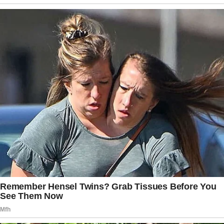
recordes e superação. Essa história ressoa
fortemente no Brasil, país que também cultiva o
sonho do sucesso no futebol.
O “beijinho” enviado por Ronaldo simboliza,
portanto, muito mais que uma simples cortesia.
Representa o respeito mútuo entre duas nações
apaixonadas pelo esporte e o reconhecimento
de que o futebol, acima de rivalidades, une
pessoas. Enquanto a Copa do Mundo segue com
seus dramas e emoções, momentos como esse
lembram o lado humano dos ídolos e a
importância de laços que ultrapassam fronteiras.