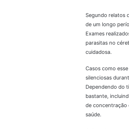
Segundo relatos d
de um longo perí
Exames realizado
parasitas no cér
cuidadosa.
Casos como esse
silenciosas duran
Dependendo do tip
bastante, incluin
de concentração o
saúde.