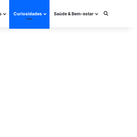
Procurar po
s
Curiosidades
Saúde & Bem-estar