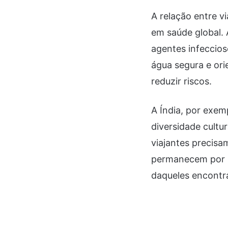
A relação entre v
em saúde global.
agentes infeccio
água segura e ori
reduzir riscos.
A Índia, por exem
diversidade cultu
viajantes precis
permanecem por p
daqueles encontr