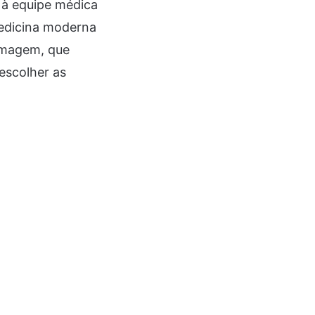
 à equipe médica
medicina moderna
imagem, que
escolher as