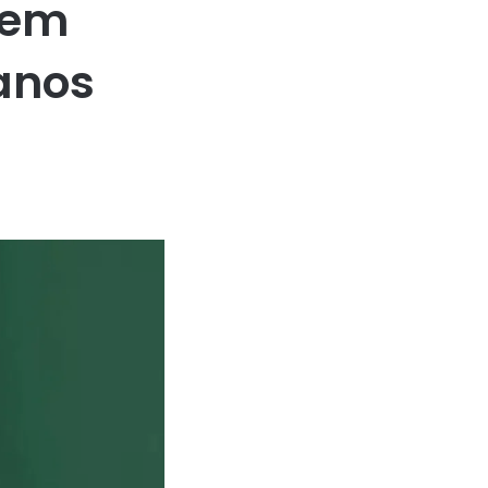
 em
anos