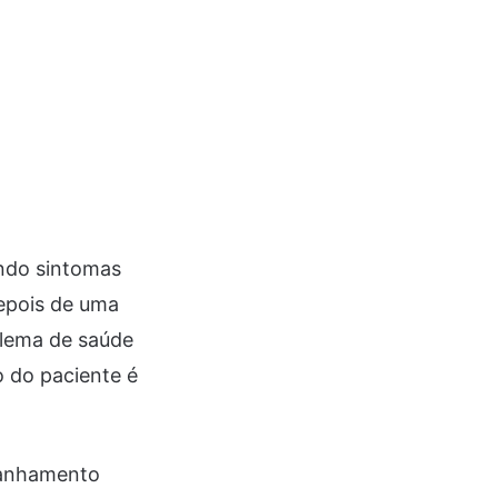
ando sintomas
epois de uma
blema de saúde
o do paciente é
panhamento