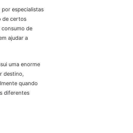
por especialistas
 de certos
o, consumo de
em ajudar a
ossui uma enorme
r destino,
palmente quando
 diferentes