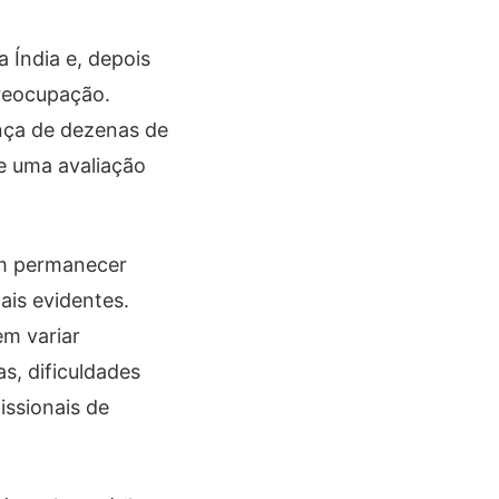
 Índia e, depois
reocupação.
nça de dezenas de
e uma avaliação
m permanecer
ais evidentes.
em variar
s, dificuldades
issionais de