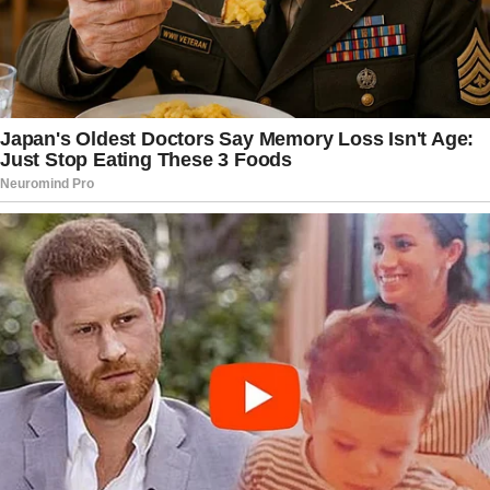
estratégia é observar quando a coceira aparece,
quais produtos estão sendo utilizados e se
existem outros sinais associados, levando essas
informações para a consulta médica.
Diante disso, a mensagem é clara: uma simples
coceira na cabeça nem sempre deve ser
ignorada. Na maioria das vezes, a causa é
benigna e facilmente tratável, mas o sintoma
também pode servir como um aviso de que o
corpo precisa de atenção. Ao perceber que o
desconforto é frequente, intenso ou
acompanhado de alterações na pele e nos
cabelos, buscar orientação especializada é o