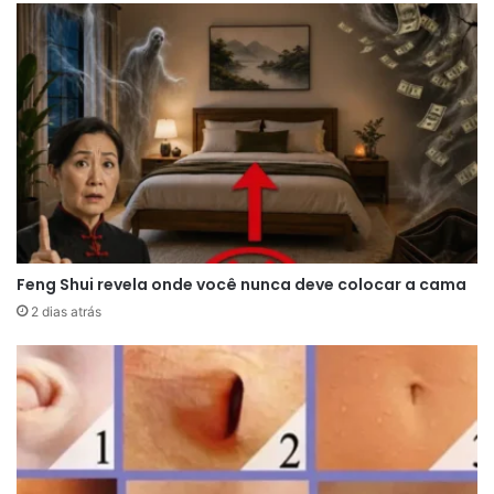
Além das questões dermatológicas e emocionais,
algumas deficiências nutricionais podem
influenciar a saúde do couro cabeludo. A falta de
vitaminas e minerais essenciais para o organismo
pode afetar a renovação celular e comprometer
a proteção natural da pele. Embora a coceira
isolada não seja suficiente para indicar uma
deficiência específica, ela pode surgir
Feng Shui revela onde você nunca deve colocar a cama
acompanhada de outros sinais, como queda de
2 dias atrás
cabelo, ressecamento e fragilidade dos fios.
Em situações mais raras, a coceira persistente
pode estar associada a problemas sistêmicos.
Alterações hormonais, doenças autoimunes e até