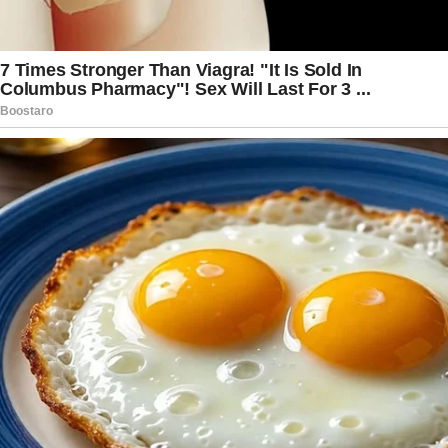
no BBB 26. A Casa de Vidro, como de costume,
funciona como uma vitrine para que o público
conheça melhor os candidatos antes de decidir,
por meio de votação, quem merece entrar
oficialmente no reality show mais assistido do
país.
A votação popular estava prevista para ser
encerrada ainda no domingo, e o resultado seria
divulgado no final da tarde, em um programa
especial exibido logo após o Domingão com
Huck. A expectativa era alta, especialmente após
o episódio, que acabou dando ainda mais
visibilidade ao nome de Ricardinho.