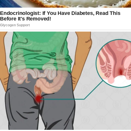
O BBB 26 estreia oficialmente na segunda-feira,
prometendo manter a tradição de fortes
emoções, conflitos e histórias marcantes logo
nos primeiros dias. Episódios como o ocorrido na
Casa de Vidro reforçam como o programa
frequentemente extrapola os limites do
confinamento e impacta a programação da
emissora como um todo.
Para alguns espectadores, a reclamação ao vivo
foi vista como um ato de coragem e uma
tentativa legítima de chamar atenção para a falta
de reconhecimento de modalidades esportivas
menos populares. Para outros, o momento foi