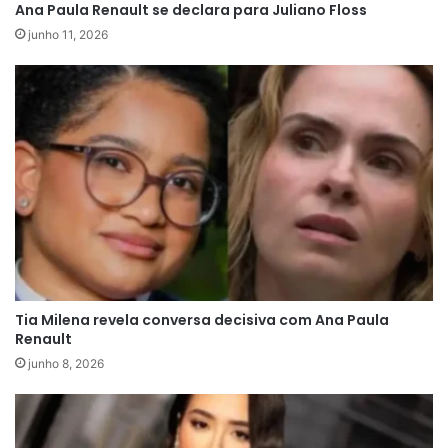
Ana Paula Renault se declara para Juliano Floss
junho 11, 2026
Tadeu Schmidt conversava normalmente com os
participantes da Casa de Vidro, explicando a
dinâmica e interagindo com os candidatos que
disputam vagas no grupo Pipoca do reality. A
transmissão seguia o tom habitual, com
comentários leves e expectativa em torno da
votação popular, quando a conversa tomou um
rumo inesperado e ganhou contornos mais
Tia Milena revela conversa decisiva com Ana Paula
tensos.
Renault
junho 8, 2026
Ricardinho, bicampeão mundial de futebol
freestyle e um dos nomes mais conhecidos entre