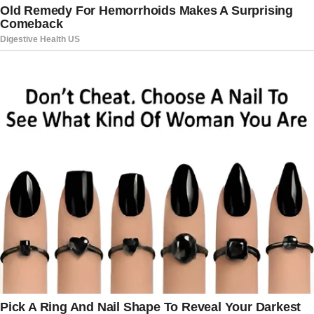
considerado inadequado, por ocorrer durante um
programa ao vivo e em um espaço que não tinha
esse objetivo.
Independentemente das opiniões, o episódio
entrou para a lista de situações inusitadas que
cercam o Big Brother Brasil desde suas primeiras
edições. Antes mesmo de começar oficialmente,
o BBB 26 já mostrou que pode render debates,
polêmicas e momentos inesperados, mantendo o
público atento desde o primeiro dia.